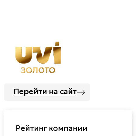
драгоценных металлов
«ООО «Телеритейл» Адрес и место
нахождения: 127521, г. Москва, ул. Веткина,
4, этаж 4, пом. XIII, ком 45,
ОГРН 1167746483090, ИНН 9717026658.
Не является офертой. В виду динамичных биржевых
котировок на драгоценные металлы цена инвестиционных
монет и слитков, указанная на сайте, не является
фиксированной и может быть изменена. Наличие
уточняйте у менеджера.