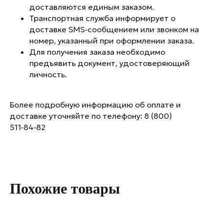
доставляются единым заказом.
Телеграм
Youtube
Транспортная служба информирует о
доставке SMS‑сообщением или звонком на
номер, указанный при оформлении заказа.
Где купить
О нас
Для получения заказа необходимо
Гарантия
Доставка
предъявить документ, удостоверяющий
Обратный
Отзывы
личность.
выкуп
Вопросы/ответы
Полезные видео
Более подробную информацию об оплате и
Магазины UVI
доставке уточняйте по телефону: 8 (800)
511‑84‑82
Политика обработки персональных данных
Похожие товары
Согласие на обработку персональных
данных
Правила продажи инвестиционных