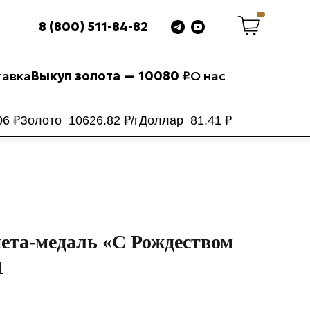
8 (800) 511-84-82
авка
Выкуп золота — 10080 ₽
О нас
06
₽
Золото
10626.82
₽/г
Доллар
81.41
₽
ета-медаль «С Рождеством
1