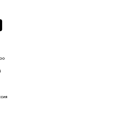
ро
й
сия