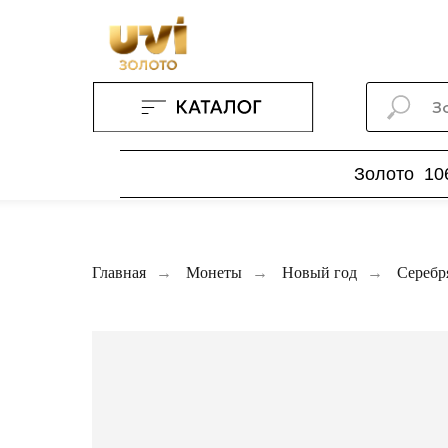
// Базовый скрипт
Золото
10
Главная
→
Монеты
→
Новый год
→
Серебр