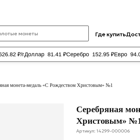
Где купить
Дост
626.82
₽/г
Доллар
81.41
₽
Серебро
152.95
₽
Евро
94.
яная монета-медаль «С Рождеством Христовым» №1
Серебряная мон
Христовым» №
Артикул:
14299-000006