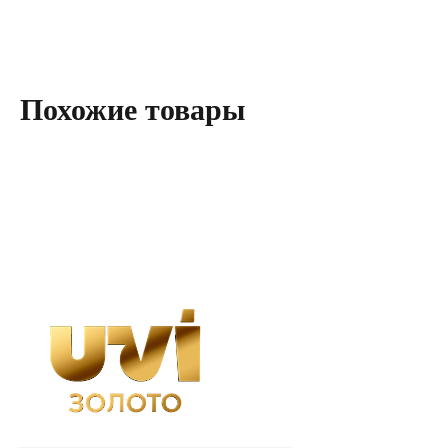
Магазины UVI
Похожие товары
Политика обработки персональных данных
Согласие на обработку персональных
данных
Правила продажи инвестиционных
драгоценных металлов
«ООО «Телеритейл» Адрес и место
нахождения: 127521, г. Москва, ул. Веткина,
4, этаж 4, пом. XIII, ком 45,
ОГРН 1167746483090, ИНН 9717026658.
Не является офертой. В виду динамичных биржевых
котировок на драгоценные металлы цена инвестиционных
монет и слитков, указанная на сайте, не является
фиксированной и может быть изменена. Наличие