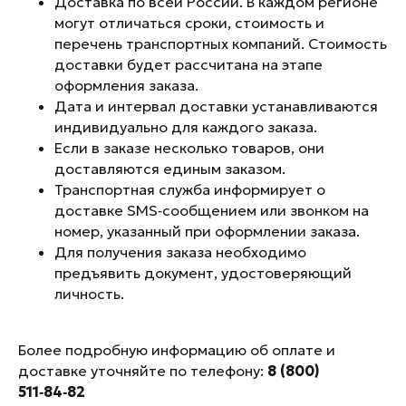
Доставка по всей России. В каждом регионе
Перейти на сайт
могут отличаться сроки, стоимость и
перечень транспортных компаний. Стоимость
доставки будет рассчитана на этапе
оформления заказа.
Рейтинг компании
Дата и интервал доставки устанавливаются
индивидуально для каждого заказа.
Если в заказе несколько товаров, они
доставляются единым заказом.
Транспортная служба информирует о
доставке SMS‑сообщением или звонком на
8 (800) 511-84-82
номер, указанный при оформлении заказа.
Для получения заказа необходимо
Телеграм
Youtube
предъявить документ, удостоверяющий
личность.
Где купить
О нас
Гарантия
Доставка
Более подробную информацию об оплате и
Обратный
Отзывы
доставке уточняйте по телефону:
8 (800)
выкуп
Вопросы/ответы
511‑84‑82
Полезные видео