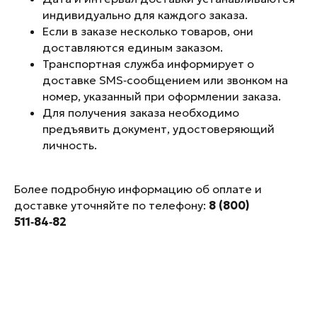
индивидуально для каждого заказа.
8 (800) 511-84-82
Если в заказе несколько товаров, они
доставляются единым заказом.
Транспортная служба информирует о
Телеграм
Youtube
доставке SMS‑сообщением или звонком на
номер, указанный при оформлении заказа.
Где купить
О нас
Для получения заказа необходимо
Гарантия
Доставка
предъявить документ, удостоверяющий
Обратный
Отзывы
личность.
выкуп
Вопросы/ответы
Полезные видео
Более подробную информацию об оплате и
Магазины UVI
доставке уточняйте по телефону:
8 (800)
511‑84‑82
Политика обработки персональных данных
Согласие на обработку персональных