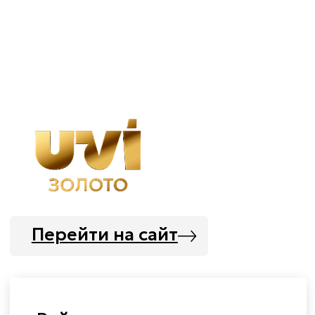
Правила продажи инвестиционных
драгоценных металлов
«ООО «Телеритейл» Адрес и место
нахождения: 127521, г. Москва, ул. Веткина,
4, этаж 4, пом. XIII, ком 45,
ОГРН 1167746483090, ИНН 9717026658.
Не является офертой. В виду динамичных биржевых
котировок на драгоценные металлы цена инвестиционных
монет и слитков, указанная на сайте, не является
фиксированной и может быть изменена. Наличие
уточняйте у менеджера.