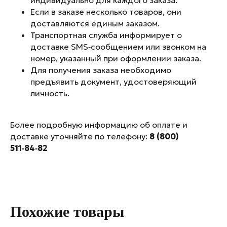
индивидуально для каждого заказа.
8 (800) 511-84-82
Если в заказе несколько товаров, они
доставляются единым заказом.
Телеграм
Youtube
Транспортная служба информирует о
доставке SMS‑сообщением или звонком на
номер, указанный при оформлении заказа.
Где купить
О нас
Для получения заказа необходимо
Гарантия
Доставка
предъявить документ, удостоверяющий
Обратный
Отзывы
личность.
выкуп
Вопросы/ответы
Полезные видео
Магазины UVI
Более подробную информацию об оплате и
доставке уточняйте по телефону:
8 (800)
511‑84‑82
Политика обработки персональных данных
Похожие товары
Согласие на обработку персональных
данных